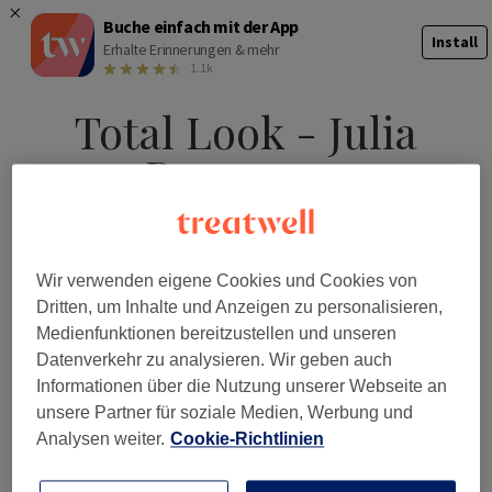
Buche einfach mit der App
Install
Erhalte Erinnerungen & mehr
1.1k
Total Look - Julia
Ramsauer
Wir verwenden eigene Cookies und Cookies von
Jetzt buchen
Dritten, um Inhalte und Anzeigen zu personalisieren,
Medienfunktionen bereitzustellen und unseren
Datenverkehr zu analysieren. Wir geben auch
Salonübersicht
▾
Services
Informationen über die Nutzung unserer Webseite an
unsere Partner für soziale Medien, Werbung und
Preisliste
Analysen weiter.
Cookie-Richtlinien
Galerie
Unser Team